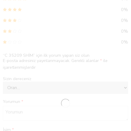
0%
0%
0%
0%
“C 35209 SHİM” için ilk yorum yapan siz olun
E-posta adresiniz yayınlanmayacak.
Gerekli alanlar
*
ile
işaretlenmişlerdir
Sizin dereceniz
Yorumun
*
İsim
*