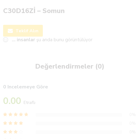
C30D16Zİ – Somun
Teklif Alın
...
insanlar
şu anda bunu görüntülüyor
Değerlendirmeler (0)
0 Incelemeye Göre
0.00
Etraflı
0%
0%
0%