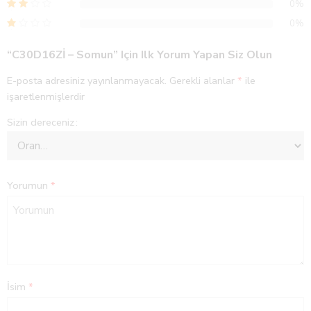
0%
0%
“C30D16Zİ – Somun” Için Ilk Yorum Yapan Siz Olun
E-posta adresiniz yayınlanmayacak.
Gerekli alanlar
*
ile
işaretlenmişlerdir
Sizin dereceniz
Yorumun
*
İsim
*