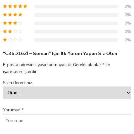
0%
0%
0%
0%
0%
“C36D16Zİ – Somun” Için Ilk Yorum Yapan Siz Olun
E-posta adresiniz yayınlanmayacak.
Gerekli alanlar
*
ile
işaretlenmişlerdir
Sizin dereceniz
Yorumun
*