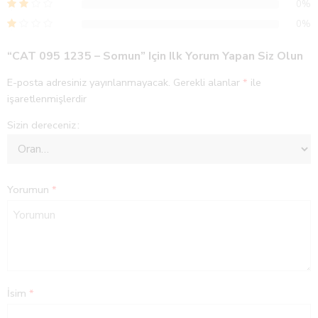
0%
0%
“CAT 095 1235 – Somun” Için Ilk Yorum Yapan Siz Olun
E-posta adresiniz yayınlanmayacak.
Gerekli alanlar
*
ile
işaretlenmişlerdir
Sizin dereceniz
Yorumun
*
İsim
*