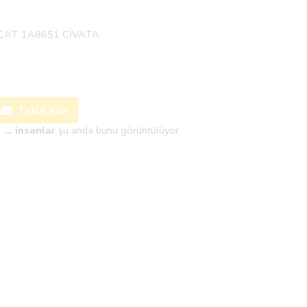
CAT 1A8651 CİVATA
Teklif Alın
...
insanlar
şu anda bunu görüntülüyor