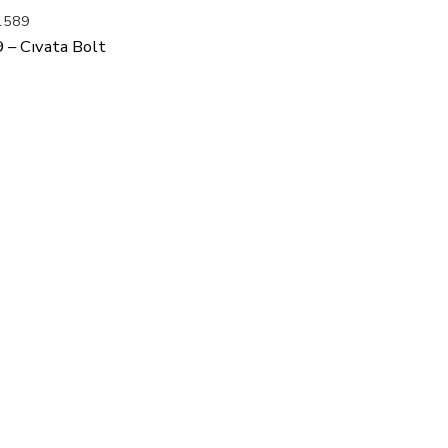
1589
– Cıvata Bolt