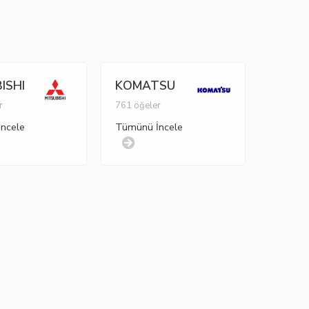
ISHI
KOMATSU
r
761 öğeler
ncele
Tümünü İncele