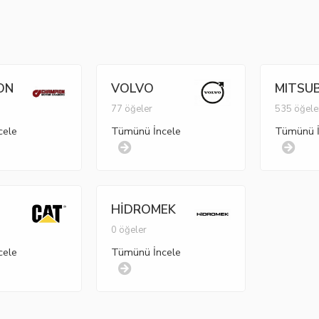
ON
VOLVO
MITSUB
77 öğeler
535 öğele
cele
Tümünü İncele
Tümünü İ
HİDROMEK
r
0 öğeler
cele
Tümünü İncele