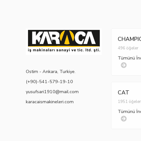
CHAMPI
496 öğeler
Tümünü İn
Ostim - Ankara, Turkiye.
(+90)-541-579-19-10
yusufsari1910@mail.com
CAT
karacaismakineleri.com
1951 öğele
Tümünü İn