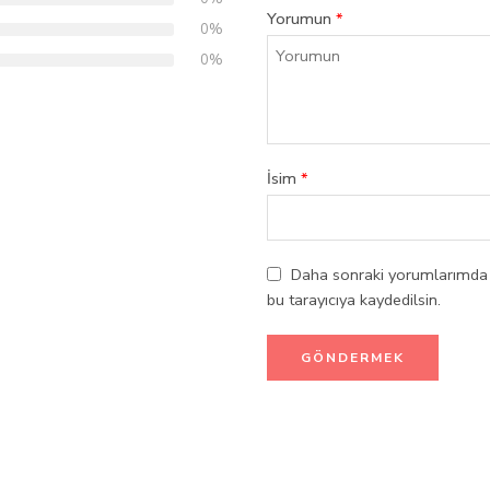
Yorumun
*
0%
0%
İsim
*
Daha sonraki yorumlarımda k
bu tarayıcıya kaydedilsin.