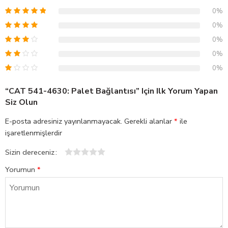
0%
0%
0%
0%
0%
“CAT 541-4630: Palet Bağlantısı” Için Ilk Yorum Yapan
Siz Olun
E-posta adresiniz yayınlanmayacak.
Gerekli alanlar
*
ile
işaretlenmişlerdir
Sizin dereceniz
1
2
3
4
5
Yorumun
*