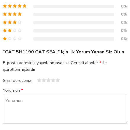
0%
0%
0%
0%
0%
“CAT 5H1190 CAT SEAL” Için Ilk Yorum Yapan Siz Olun
E-posta adresiniz yayınlanmayacak.
Gerekli alanlar
*
ile
işaretlenmişlerdir
Sizin dereceniz
1
2
3
4
5
Yorumun
*