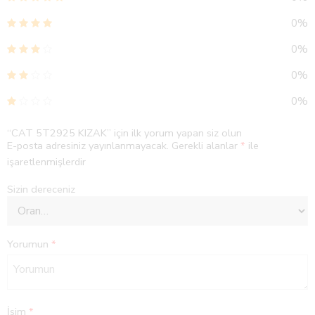
0%
0%
0%
0%
“CAT 5T2925 KIZAK” için ilk yorum yapan siz olun
E-posta adresiniz yayınlanmayacak.
Gerekli alanlar
*
ile
işaretlenmişlerdir
Sizin dereceniz
Yorumun
*
İsim
*