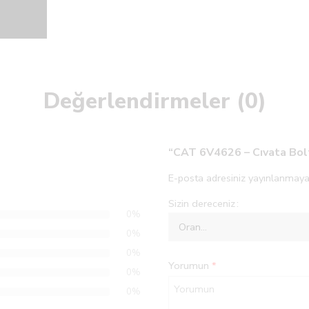
Değerlendirmeler (0)
“CAT 6V4626 – Cıvata Bolt”
E-posta adresiniz yayınlanmaya
Sizin dereceniz
0%
0%
0%
Yorumun
*
0%
0%