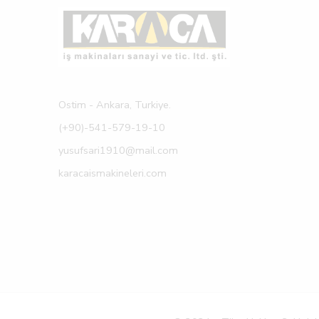
Ostim - Ankara, Turkiye.
(+90)-541-579-19-10
yusufsari1910@mail.com
karacaismakineleri.com