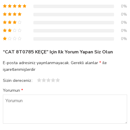
0%
0%
0%
0%
0%
“CAT 8T0785 KEÇE” Için Ilk Yorum Yapan Siz Olun
E-posta adresiniz yayınlanmayacak.
Gerekli alanlar
*
ile
işaretlenmişlerdir
Sizin dereceniz
1
2
3
4
5
Yorumun
*