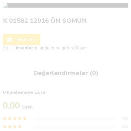
K 01582 12016 ÖN SOMUN
Teklif Alın
...
insanlar
şu anda bunu görüntülüyor
Değerlendirmeler (0)
0 Incelemeye Göre
0.00
Etraflı
0%
0%