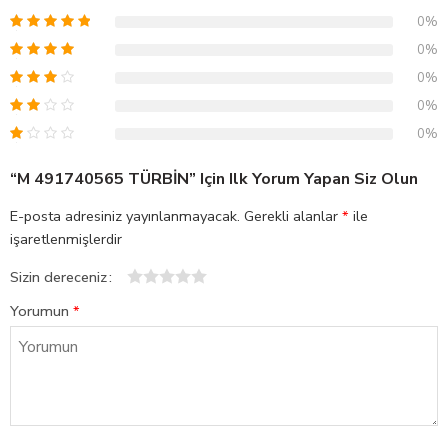
0%
0%
0%
0%
0%
“M 491740565 TÜRBİN” Için Ilk Yorum Yapan Siz Olun
E-posta adresiniz yayınlanmayacak.
Gerekli alanlar
*
ile
işaretlenmişlerdir
Sizin dereceniz
1
2
3
4
5
Yorumun
*