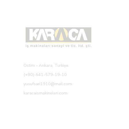
Ostim - Ankara, Turkiye.
(+90)-541-579-19-10
yusufsari1910@mail.com
karacaismakineleri.com