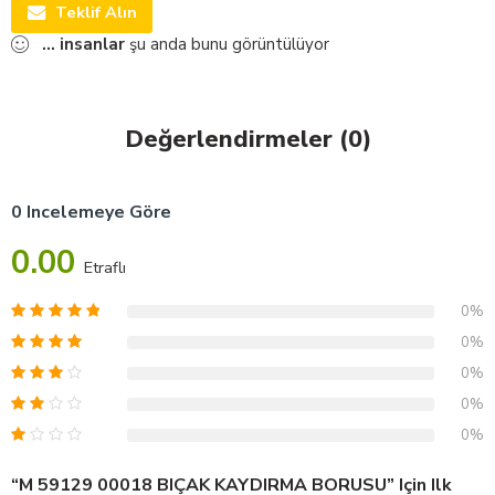
Teklif Alın
...
insanlar
şu anda bunu görüntülüyor
Değerlendirmeler (0)
0 Incelemeye Göre
0.00
Etraflı
0%
0%
0%
0%
0%
“M 59129 00018 BIÇAK KAYDIRMA BORUSU” Için Ilk