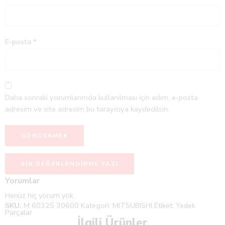
E-posta
*
Daha sonraki yorumlarımda kullanılması için adım, e-posta
adresim ve site adresim bu tarayıcıya kaydedilsin.
BIR DEĞERLENDIRME YAZI
Yorumlar
Henüz hiç yorum yok.
SKU:
M 60325 30600
Kategori:
MITSUBISHI
Etiket:
Yedek
Parçalar
İlgili Ürünler