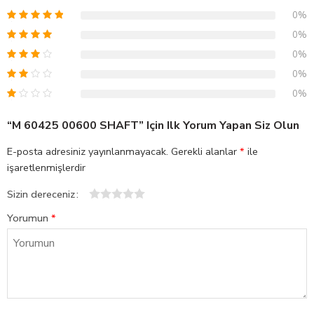
0%
0%
0%
0%
0%
“M 60425 00600 SHAFT” Için Ilk Yorum Yapan Siz Olun
E-posta adresiniz yayınlanmayacak.
Gerekli alanlar
*
ile
işaretlenmişlerdir
Sizin dereceniz
1
2
3
4
5
Yorumun
*