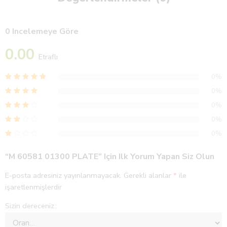
0 Incelemeye Göre
0.00
Etraflı
0%
0%
0%
0%
0%
“M 60581 01300 PLATE” Için Ilk Yorum Yapan Siz Olun
E-posta adresiniz yayınlanmayacak.
Gerekli alanlar
*
ile
işaretlenmişlerdir
Sizin dereceniz