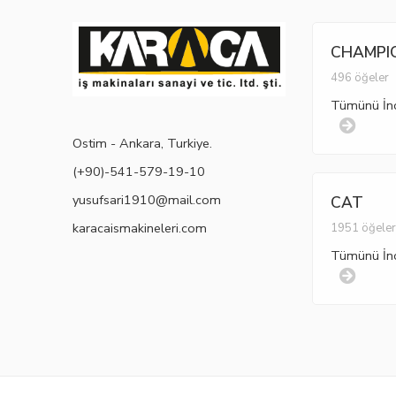
CHAMPI
496 öğeler
Tümünü İn
Ostim - Ankara, Turkiye.
(+90)-541-579-19-10
yusufsari1910@mail.com
CAT
karacaismakineleri.com
1951 öğele
Tümünü İn