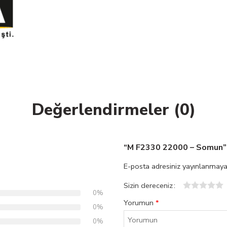
Değerlendirmeler (0)
“M F2330 22000 – Somun” I
E-posta adresiniz yayınlanmaya
Sizin dereceniz
0%
1
2
3
4
5
Yorumun
*
0%
0%