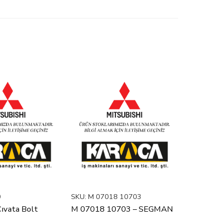
0
SKU:
M 07018 10703
SKU:
M 2
ıvata Bolt
M 07018 10703 – SEGMAN
M 22X73