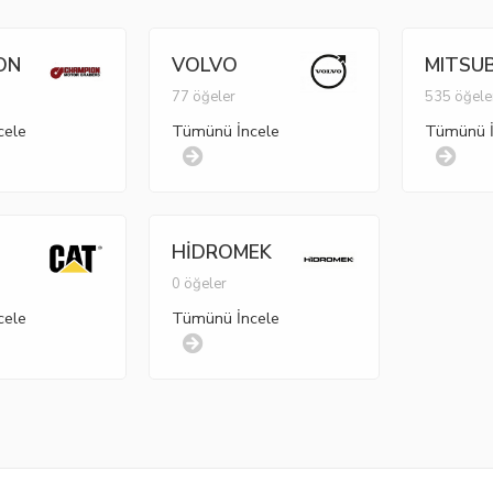
ON
VOLVO
MITSUB
77 öğeler
535 öğele
cele
Tümünü İncele
Tümünü İ
HİDROMEK
r
0 öğeler
cele
Tümünü İncele