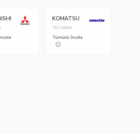
ISHI
KOMATSU
r
761 öğeler
ncele
Tümünü İncele