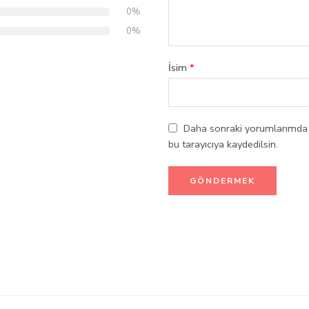
0%
0%
İsim
*
Daha sonraki yorumlarımda k
bu tarayıcıya kaydedilsin.