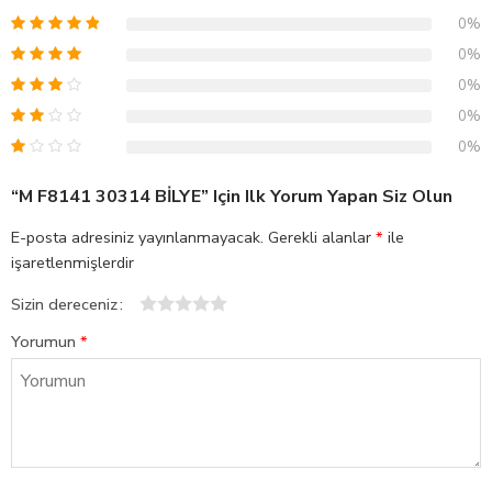
0%
0%
0%
0%
0%
“M F8141 30314 BİLYE” Için Ilk Yorum Yapan Siz Olun
E-posta adresiniz yayınlanmayacak.
Gerekli alanlar
*
ile
işaretlenmişlerdir
Sizin dereceniz
1
2
3
4
5
Yorumun
*