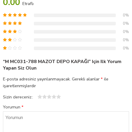
0.00
Etraflı
0%
0%
0%
0%
0%
“M MC031-788 MAZOT DEPO KAPAĞI” Için Ilk Yorum
Yapan Siz Olun
E-posta adresiniz yayınlanmayacak.
Gerekli alanlar
*
ile
işaretlenmişlerdir
Sizin dereceniz
1
2
3
4
5
Yorumun
*