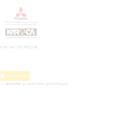
M MC842700 MÜŞÜR
Teklif Alın
...
insanlar
şu anda bunu görüntülüyor