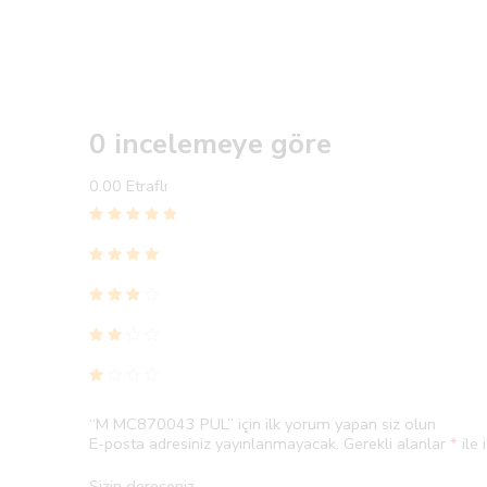
0 incelemeye göre
0.00
Etraflı
“M MC870043 PUL” için ilk yorum yapan siz olun
E-posta adresiniz yayınlanmayacak.
Gerekli alanlar
*
ile 
Sizin dereceniz