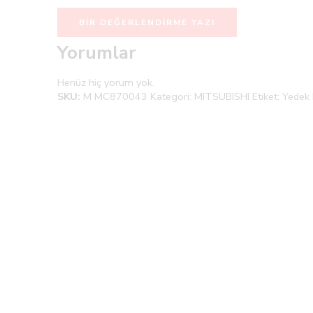
BIR DEĞERLENDIRME YAZI
Yorumlar
Henüz hiç yorum yok.
SKU:
M MC870043
Kategori:
MITSUBISHI
Etiket:
Yedek 