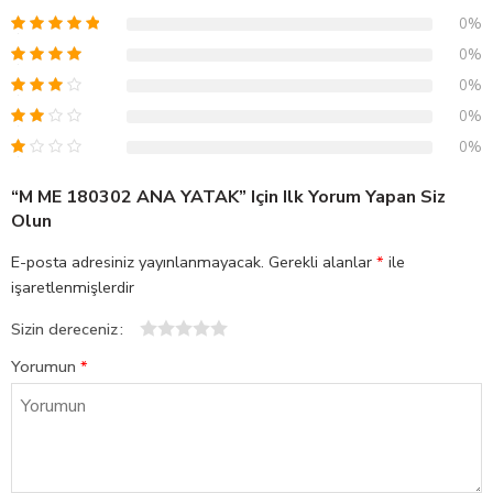
0%
0%
0%
0%
0%
“M ME 180302 ANA YATAK” Için Ilk Yorum Yapan Siz
Olun
E-posta adresiniz yayınlanmayacak.
Gerekli alanlar
*
ile
işaretlenmişlerdir
Sizin dereceniz
1
2
3
4
5
Yorumun
*