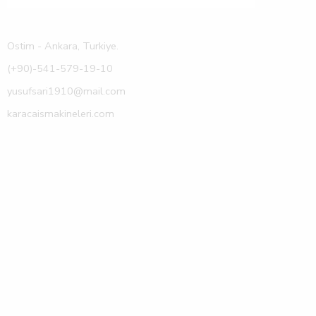
Ostim - Ankara, Turkiye.
(+90)-541-579-19-10
yusufsari1910@mail.com
karacaismakineleri.com