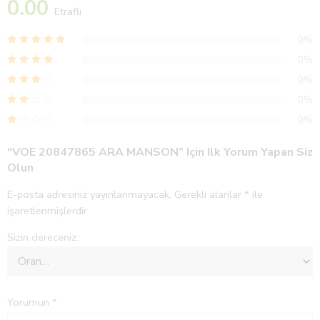
0.00
Etraflı
0%
0%
0%
0%
0%
“VOE 20847865 ARA MANSON” Için Ilk Yorum Yapan Siz
Olun
E-posta adresiniz yayınlanmayacak.
Gerekli alanlar
*
ile
işaretlenmişlerdir
Sizin dereceniz
Yorumun
*