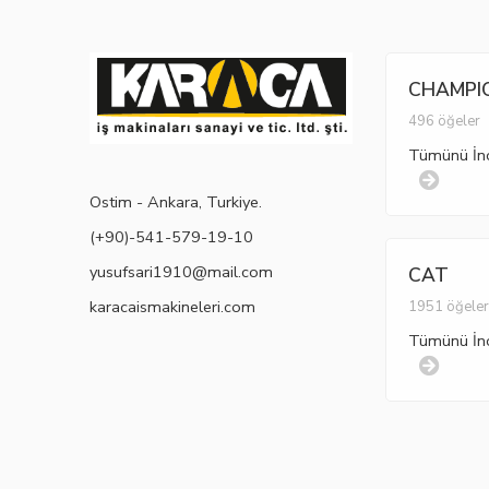
CHAMPI
496 öğeler
Tümünü İn
Ostim - Ankara, Turkiye.
(+90)-541-579-19-10
yusufsari1910@mail.com
CAT
karacaismakineleri.com
1951 öğele
Tümünü İn