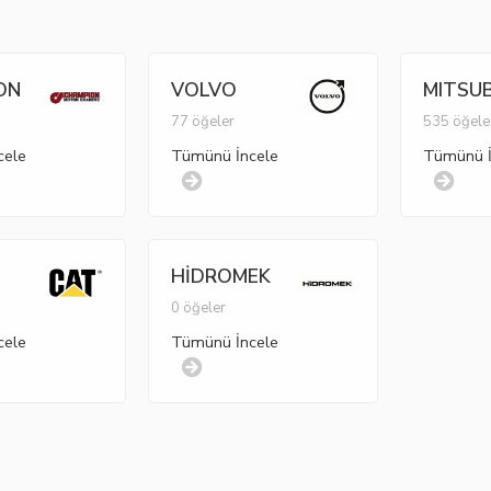
ON
VOLVO
MITSUB
77 öğeler
535 öğele
cele
Tümünü İncele
Tümünü İ
HİDROMEK
r
0 öğeler
cele
Tümünü İncele