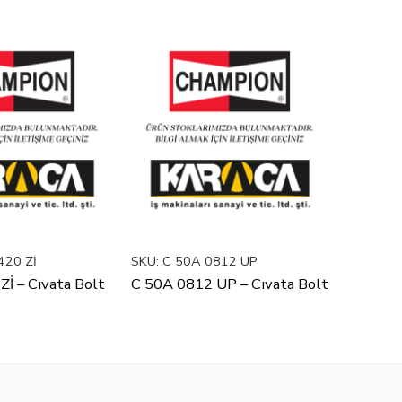
420 Zİ
SKU:
C 50A 0812 UP
İ – Cıvata Bolt
C 50A 0812 UP – Cıvata Bolt