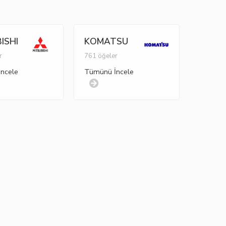
ISHI
KOMATSU
r
761 öğeler
ncele
Tümünü İncele