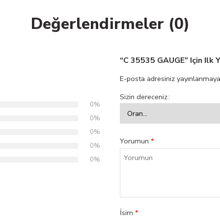
Değerlendirmeler (0)
“C 35535 GAUGE” Için Ilk 
E-posta adresiniz yayınlanmaya
Sizin dereceniz
0%
0%
0%
Yorumun
*
0%
0%
İsim
*